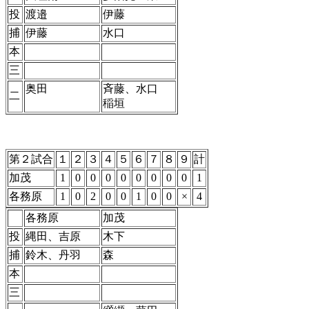
投
渡邉
伊藤
捕
伊藤
水口
本
三
奥田
斉藤、水口
二
稲垣
第２試合
１
２
３
４
５
６
７
８
９
計
加茂
1
0
0
0
0
0
0
0
0
1
各務原
1
0
2
0
0
1
0
0
×
4
各務原
加茂
投
縄田、吉原
木下
捕
鈴木、丹羽
森
本
三