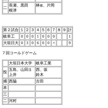
長瀬、黒田
林
、片岡
俊
二
根津
第２試合
１
２
３
４
５
６
７
８
９
計
岐阜工
0
0
0
1
0
0
0
1
大垣日大
0
3
0
6
0
0
×
9
７回コールドゲーム
大垣日本大学
岐阜工業
五島、山田
西、坂
渓
投
上井
鈴木
捕
西脇
古田
本
三
二
河村