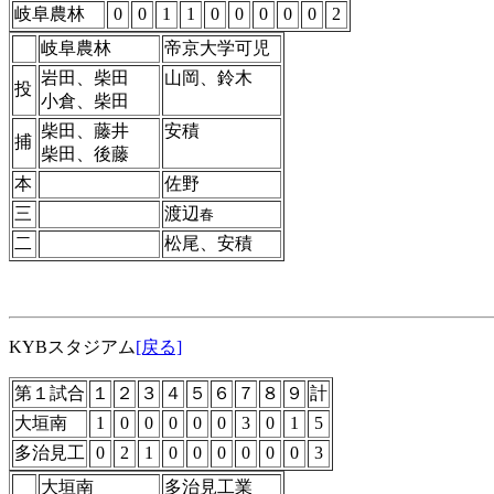
岐阜農林
0
0
1
1
0
0
0
0
0
2
岐阜農林
帝京大学可児
岩田、柴田
山岡、鈴木
投
小倉、柴田
柴田、藤井
安積
捕
柴田、後藤
本
佐野
三
渡辺
春
二
松尾、安積
KYBスタジアム
[戻る]
第１試合
１
２
３
４
５
６
７
８
９
計
大垣南
1
0
0
0
0
0
3
0
1
5
多治見工
0
2
1
0
0
0
0
0
0
3
大垣南
多治見工業