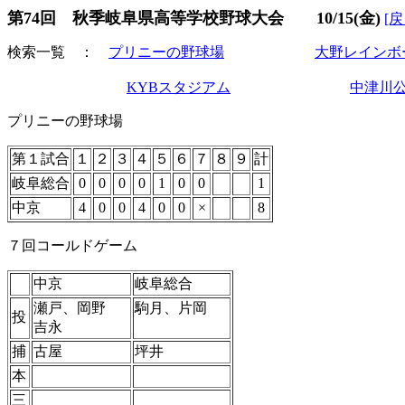
第74回 秋季岐阜県高等学校野球大会 10/15(金)
[戻
検索一覧 ：
プリニーの野球場
大野レインボ
KYBスタジアム
中津川
プリニーの野球場
第１試合
１
２
３
４
５
６
７
８
９
計
岐阜総合
0
0
0
0
1
0
0
1
中京
4
0
0
4
0
0
×
8
７回コールドゲーム
中京
岐阜総合
瀬戸、岡野
駒月、片岡
投
吉永
捕
古屋
坪井
本
三