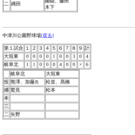
纐纈、藤田
二
縄田
木下
中津川公園野球場
[戻る]
第１試合
１
２
３
４
５
６
７
８
９
計
大垣東
0
0
0
0
1
0
0
3
0
4
岐阜北
1
1
0
0
0
4
0
0
×
6
岐阜北
大垣東
投
熊澤、加藤
松並、髙橋
亮
捕
鷲見
松本
本
三
二
矢野