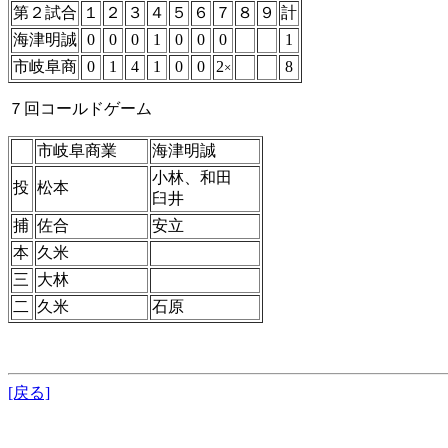
第２試合
１
２
３
４
５
６
７
８
９
計
海津明誠
0
0
0
1
0
0
0
1
市岐阜商
0
1
4
1
0
0
2
8
×
７回コールドゲーム
市岐阜商業
海津明誠
小林、和田
投
松本
臼井
捕
佐合
安立
本
久米
三
大林
二
久米
石原
[戻る]