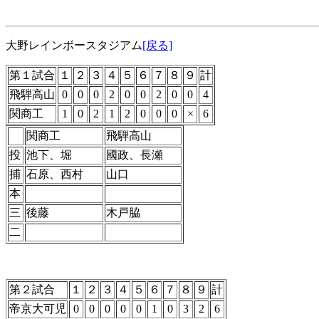
大野レインボースタジアム
[戻る]
第１試合
１
２
３
４
５
６
７
８
９
計
飛騨高山
0
0
0
2
0
0
2
0
0
4
関商工
1
0
2
1
2
0
0
0
×
6
関商工
飛騨高山
投
池下、堀
國政、長瀬
捕
石原、西村
山口
本
三
後藤
木戸脇
二
第２試合
１
２
３
４
５
６
７
８
９
計
帝京大可児
0
0
0
0
0
1
0
3
2
6