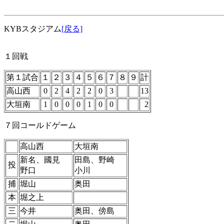
KYBスタジアム
[戻る]
１回戦
第１試合
１
２
３
４
５
６
７
８
９
計
高山西
0
2
4
2
2
0
3
13
大垣南
1
0
0
0
1
0
0
2
７回コールドゲーム
高山西
大垣南
新名、國見
田島、野崎
投
野口
小川
捕
堀山
奥田
本
堀之上
三
今井
奥田、傍島