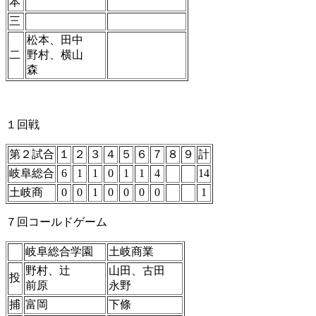
本
三
松本、田中
二
野村、横山
森
１回戦
第２試合
１
２
３
４
５
６
７
８
９
計
岐阜総合
6
1
1
0
1
1
4
14
土岐商
0
0
1
0
0
0
0
1
７回コールドゲーム
岐阜総合学園
土岐商業
野村、辻
山田、古田
投
前原
永野
捕
富岡
下條