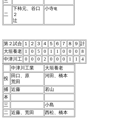
三
下柿元、谷口
小寺
竜
二
２
辻
第２試合
１
２
３
４
５
６
７
８
９
計
大垣養老
1
0
5
0
1
1
0
0
0
8
中津川工
0
0
0
2
0
0
0
1
1
4
中津川工業
大垣養老
田口、原
河田、橋本
投
荒田
捕
近藤
若山
本
三
小島
二
近藤、荒田
西松、橋本