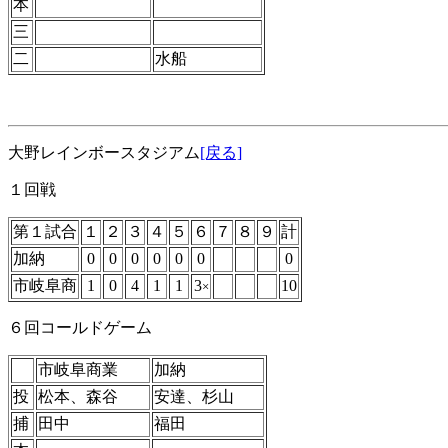
本
三
二
水船
大野レインボースタジアム
[戻る]
１回戦
第１試合
１
２
３
４
５
６
７
８
９
計
加納
0
0
0
0
0
0
0
市岐阜商
1
0
4
1
1
3
10
×
６回コールドゲーム
市岐阜商業
加納
投
松本、森谷
安達、杉山
捕
田中
福田