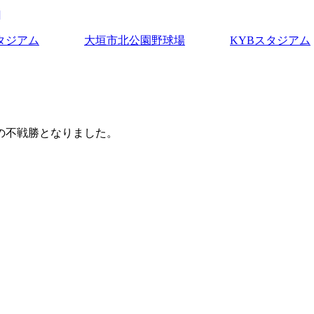
]
タジアム
大垣市北公園野球場
KYBスタジアム
の不戦勝となりました。