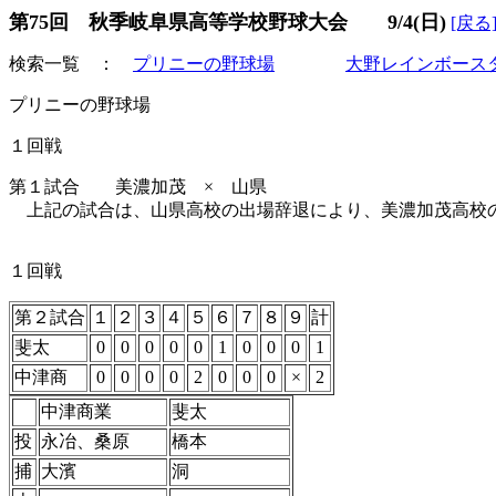
第75回 秋季岐阜県高等学校野球大会 9/4(日)
[戻る
検索一覧 ：
プリニーの野球場
大野レインボース
プリニーの野球場
１回戦
第１試合 美濃加茂 × 山県
上記の試合は、山県高校の出場辞退により、美濃加茂高校
１回戦
第２試合
１
２
３
４
５
６
７
８
９
計
斐太
0
0
0
0
0
1
0
0
0
1
中津商
0
0
0
0
2
0
0
0
×
2
中津商業
斐太
投
永冶、桑原
橋本
捕
大濱
洞