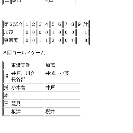
二
堀山
奥田
第２試合
１
２
３
４
５
６
７
８
９
計
加茂
0
0
0
0
1
0
0
0
1
東濃実
0
0
1
1
2
0
0
4
8
×
８回コールドゲーム
東濃実業
加茂
井戸、川合
井澤、小藤
投
長谷部
捕
小木曽
井戸
本
三
鷲見
二
板津
櫻井