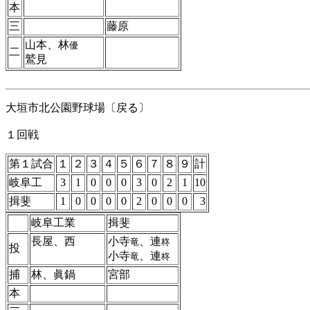
本
三
藤原
山本、林
優
二
鷲見
大垣市北公園野球場
〔戻る〕
１回戦
第１試合
１
２
３
４
５
６
７
８
９
計
岐阜工
3
1
0
0
0
3
0
2
1
10
揖斐
1
0
0
0
0
2
0
0
0
3
岐阜工業
揖斐
長屋、西
小寺
、連
竜
柊
投
小寺
、連
竜
柊
捕
林、眞鍋
宮部
本