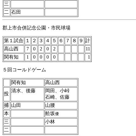
三
二
石田
郡上市合併記念公園・市民球場
第１試合
１
２
３
４
５
６
７
８
９
計
高山西
7
0
2
0
2
11
関有知
1
0
0
0
0
1
５回コールドゲーム
関有知
高山西
清水、後藤
岡田、小峠
投
石崎、佐藤
捕
山田
山腰
本
舩坂
優
三
小林
二