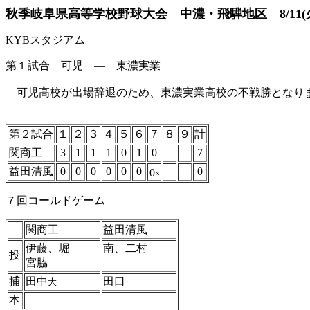
秋季岐阜県高等学校野球大会 中濃・飛騨地区 8/11(
KYBスタジアム
第１試合 可児 ― 東濃実業
可児高校が出場辞退のため、東濃実業高校の不戦勝となり
第２試合
１
２
３
４
５
６
７
８
９
計
関商工
3
1
1
1
0
1
0
7
益田清風
0
0
0
0
0
0
0
0
×
７回コールドゲーム
関商工
益田清風
伊藤、堀
南、二村
投
宮脇
捕
田中
田口
大
本