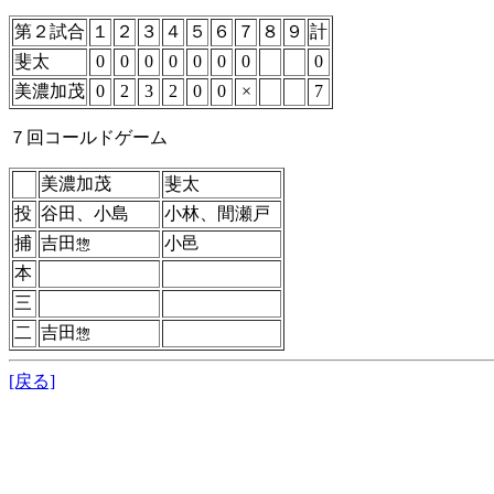
第２試合
１
２
３
４
５
６
７
８
９
計
斐太
0
0
0
0
0
0
0
0
美濃加茂
0
2
3
2
0
0
×
7
７回コールドゲーム
美濃加茂
斐太
投
谷田、小島
小林、間瀬戸
捕
吉田
小邑
惣
本
三
二
吉田
惣
[戻る]