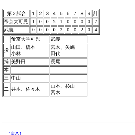
第２試合
１
２
３
４
５
６
７
８
９
計
帝京大可児
1
0
0
5
1
0
0
0
0
7
武義
0
0
0
0
2
0
0
2
0
4
帝京大学可児
武義
山田、橋本
宮木、矢嶋
投
小林
田代
捕
美野田
長尾
本
三
中山
山本、杉山
二
井本、佐々木
宮木
[戻る]