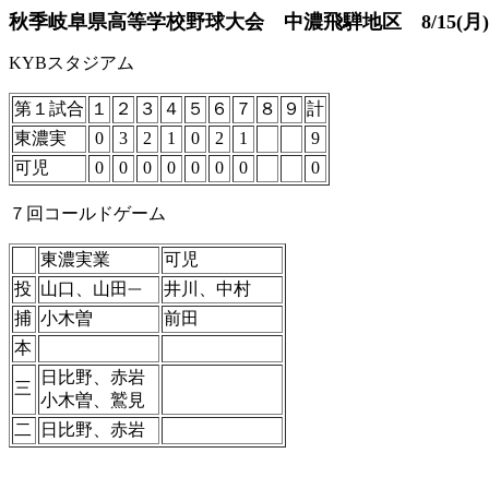
秋季岐阜県高等学校野球大会 中濃飛騨地区 8/15(月)
KYBスタジアム
第１試合
１
２
３
４
５
６
７
８
９
計
東濃実
0
3
2
1
0
2
1
9
可児
0
0
0
0
0
0
0
0
７回コールドゲーム
東濃実業
可児
投
山口、山田
井川、中村
一
捕
小木曽
前田
本
日比野、赤岩
三
小木曽、鷲見
二
日比野、赤岩