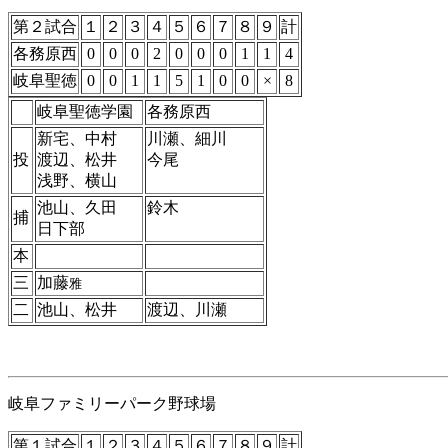
第２試合
１
２
３
４
５
６
７
８
９
計
各務原西
0
0
0
2
0
0
0
1
1
4
岐阜聖徳
0
0
1
1
5
1
0
0
×
8
岐阜聖徳学園
各務原西
新宅、中村
川瀬、細川
投
渡辺、松井
今尾
浅野、横山
池山、久田
鈴木
捕
日下部
本
三
加藤
雅
二
池山、松井
渡辺、川瀬
岐阜ファミリーパーク野球場
第１試合
１
２
３
４
５
６
７
８
９
計