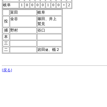
岐阜
1
0
0
0
0
1
0
0
×
2
富田
岐阜
金谷
篠田、井上
投
鷲見
捕
野村
谷口
本
三
二
岩田
、楯２
健
[戻る]