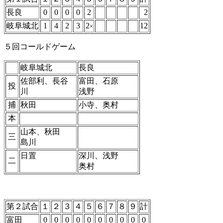
長良
0
0
0
0
2
2
岐阜城北
1
4
2
3
2
12
×
５回コールドゲーム
岐阜城北
長良
佐部利、長谷
富田、石原
投
川
浅野
捕
秋田
小寺、奥村
本
山本、秋田
三
島川
日置
深川、浅野
二
奥村
第２試合
１
２
３
４
５
６
７
８
９
計
富田
0
0
0
0
0
0
0
0
0
0