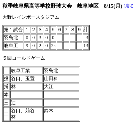
秋季岐阜県高等学校野球大会 岐阜地区 8/15(月)
[戻る
大野レインボースタジアム
第１試合
１
２
３
４
５
６
７
８
９
計
羽島北
0
0
3
0
0
3
岐阜工
9
0
2
0
2
13
×
５回コールドゲーム
岐阜工業
羽島北
投
谷口、玉置
山田
和
捕
林
大江
本
三
辻
谷口、苅谷
鈴木
二
林