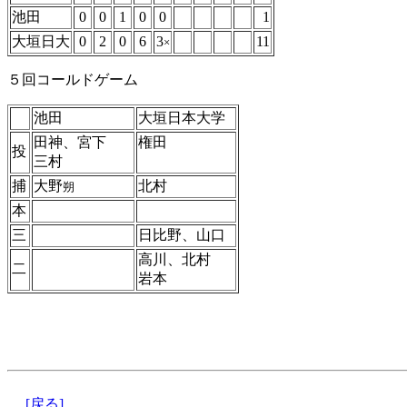
池田
0
0
1
0
0
1
大垣日大
0
2
0
6
3
11
×
５回コールドゲーム
池田
大垣日本大学
田神、宮下
権田
投
三村
捕
大野
北村
朔
本
三
日比野、山口
高川、北村
二
岩本
[戻る]