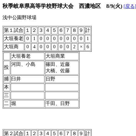
秋季岐阜県高等学校野球大会 西濃地区 8/9(火)
[戻る
浅中公園野球場
第１試合
１
２
３
４
５
６
７
８
９
計
大垣養老
0
1
0
0
0
0
0
0
0
1
大垣商
0
4
0
0
0
0
0
2
×
6
大垣養老
大垣商業
河田、小島
篠田、近藤
投
大橋、佐藤
捕
臼井
日野
本
三
二
堀
千田、日野
第２試合
１
２
３
４
５
６
７
８
９
計