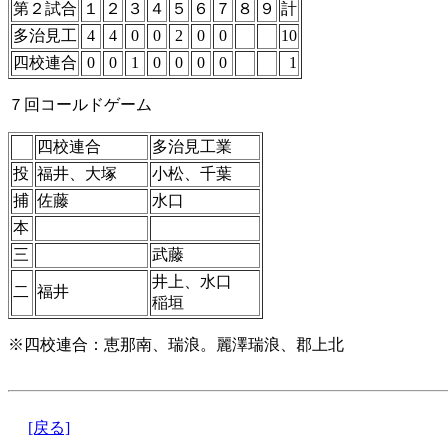
第２試合
１
２
３
４
５
６
７
８
９
計
多治見工
4
4
0
0
2
0
0
10
四校連合
0
0
1
0
0
0
0
1
７回コールドゲーム
四校連合
多治見工業
投
福井、大塚
小松、千葉
捕
佐藤
水口
本
三
武藤
井上、水口
二
福井
稲垣
※四校連合：恵那南、瑞浪。麗澤瑞浪、郡上北
[戻る]