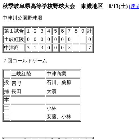
秋季岐阜県高等学校野球大会 東濃地区 8/13(土)
[戻る
中津川公園野球場
第１試合
１
２
３
４
５
６
７
８
９
計
土岐紅陵
0
0
0
0
0
0
0
0
中津商
3
1
3
0
0
0
×
7
７回コールドゲーム
土岐紅陵
中津商業
投
石川、桑原
𠮷野
捕
長田
大濱
本
三
小林
二
安藤、小林