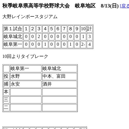
秋季岐阜県高等学校野球大会 岐阜地区 8/13(日)
[戻る
大野レインボースタジアム
第１試合
１
２
３
４
５
６
７
８
９
10
計
岐阜城北
0
0
2
0
0
0
0
0
0
1
3
岐阜第一
0
0
0
1
0
0
0
1
0
2
4
×
10回よりタイブレーク
岐阜第一
岐阜城北
投
水野
中本、富田
捕
永安
酒井
本
三
二