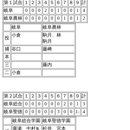
第１試合
１
２
３
４
５
６
７
８
９
計
岐阜
0
0
0
2
0
1
0
0
1
4
岐阜農林
0
0
0
0
0
0
1
0
1
2
岐阜
岐阜農林
小倉
駒月、林
投
駒月
捕
谷口
藤﨑
本
三
藤内
二
小倉
第２試合
１
２
３
４
５
６
７
８
９
計
岐阜総合
0
0
0
0
0
0
2
0
1
3
岐阜聖徳
0
0
0
0
0
3
0
0
1
4
×
岐阜総合学園
岐阜聖徳学園
廣瀬、中村
松井、宮本
隼