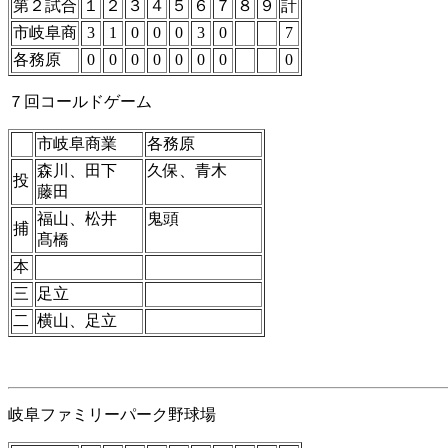
第２試合
１
２
３
４
５
６
７
８
９
計
市岐阜商
3
1
0
0
0
3
0
7
各務原
0
0
0
0
0
0
0
0
７回コールドゲーム
市岐阜商業
各務原
森川、田下
久保、青木
投
藤田
福山、松井
鬼頭
捕
髙橋
本
三
足立
二
横山、足立
岐阜ファミリーパーク野球場