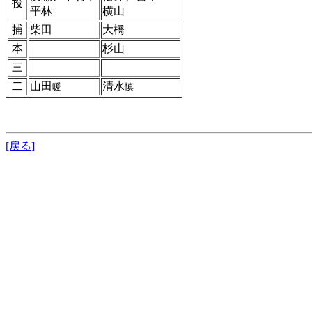
投
平林
横山
捕
柴田
大橋
本
杉山
三
二
山田
清水
暖
慎
[戻る]