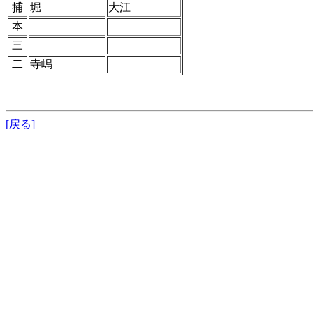
捕
堀
大江
本
三
二
寺嶋
[戻る]