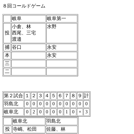
８回コールドゲーム
岐阜
岐阜第一
小倉、林
水野
投
西尾、三宅
渡邉
捕
谷口
永安
本
永安
三
二
第２試合
１
２
３
４
５
６
７
８
９
計
羽島北
0
0
0
0
0
0
0
0
0
0
岐阜北
0
2
0
0
0
0
1
0
×
3
岐阜北
羽島北
投
寺嶋、松田
佐藤、林