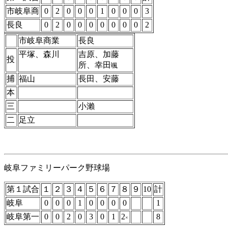
市岐阜商
0
2
0
0
0
1
0
0
0
3
長良
0
2
0
0
0
0
0
0
0
2
市岐阜商業
長良
平塚、森川
吉原、加藤
投
所、幸田
颯
捕
福山
長田、安藤
本
三
小瀨
二
足立
岐阜ファミリーパーク野球場
第１試合
１
２
３
４
５
６
７
８
９
10
計
岐阜
0
0
0
1
0
0
0
0
1
岐阜第一
0
0
2
0
3
0
1
2
8
×