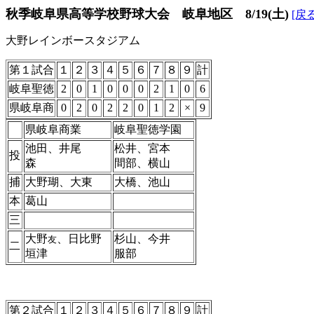
秋季岐阜県高等学校野球大会 岐阜地区 8/19(土)
[戻る
大野レインボースタジアム
第１試合
１
２
３
４
５
６
７
８
９
計
岐阜聖徳
2
0
1
0
0
0
2
1
0
6
県岐阜商
0
2
0
2
2
0
1
2
×
9
県岐阜商業
岐阜聖徳学園
池田、井尾
松井、宮本
投
森
間部、横山
捕
大野瑚、大東
大橋、池山
本
葛山
三
大野
、日比野
杉山、今井
友
二
垣津
服部
第２試合
１
２
３
４
５
６
７
８
９
計