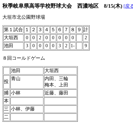
秋季岐阜県高等学校野球大会 西濃地区 8/15(木)
[戻る
大垣市北公園野球場
第１試合
１
２
３
４
５
６
７
８
９
計
大垣西
0
0
2
0
0
0
0
0
2
池田
3
0
0
0
0
3
2
1
9
×
８回コールドゲーム
池田
大垣西
青山
内田、三輪
投
梅本、上田
捕
小林
近藤、藤田
本
三
小林、伊藤
二