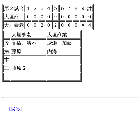
第２試合
１
２
３
４
５
６
７
８
９
計
大垣商
0
0
0
0
0
0
0
0
0
0
大垣養老
0
0
2
0
2
0
0
0
×
4
大垣養老
大垣商業
投
髙橋、清本
成瀬、加藤
捕
藤原
内海
本
三
藤原２
二
[戻る]