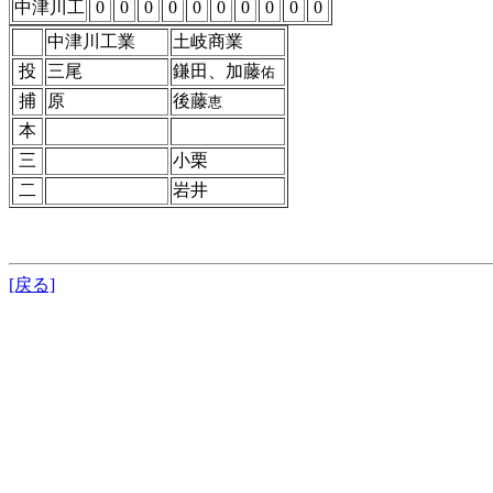
中津川工
0
0
0
0
0
0
0
0
0
0
中津川工業
土岐商業
投
三尾
鎌田、加藤
佑
捕
原
後藤
恵
本
三
小栗
二
岩井
[戻る]