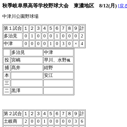
秋季岐阜県高等学校野球大会 東濃地区 8/12(月)
[戻る
中津川公園野球場
第１試合
１
２
３
４
５
６
７
８
９
計
多治見
0
1
0
0
0
1
0
0
0
2
中津
0
0
0
0
1
0
3
0
×
4
多治見
中津
投
宮嶋
早川、水野
楓
捕
髙井
紺野
本
安江
三
二
黒澤
第２試合
１
２
３
４
５
６
７
８
９
計
土岐商
2
0
0
1
0
0
0
0
3
6