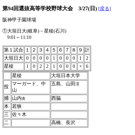
第94回選抜高等学校野球大会 3/27(日)
[戻る]
阪神甲子園球場
①大垣日大(岐阜)－星稜(石川)
9:01～11:10
第１試合
１
２
３
４
５
６
７
８
９
計
大垣日大
0
0
0
0
1
0
0
0
1
2
星稜
1
0
2
2
1
0
0
0
×
6
星稜
大垣日本大学
マーガード、中
五島、山田
渓
投
山
捕
山内
西脇
友
本
若狭
三
佐々木
二
高橋、長沢