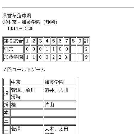
県営草薙球場
①中京－加藤学園（静岡）
13:14～15:08
第２試合
１
２
３
４
５
６
７
８
９
計
中京
0
0
0
1
1
0
0
2
加藤学園
1
1
0
0
2
2
3
9
×
７回コールドゲーム
中京
加藤学園
菅澤、前川
酒井、吉川
投
清時
捕
桂
片山
本
三
菅澤
大木、太田
二