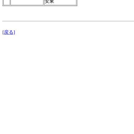
安東
[戻る]