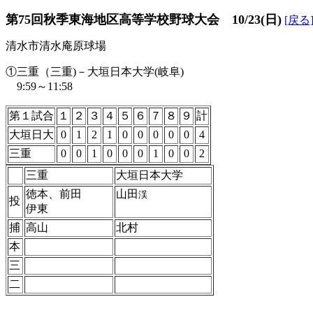
第75回秋季東海地区高等学校野球大会 10/23(日)
[戻る
清水市清水庵原球場
①三重（三重)－大垣日本大学(岐阜)
9:59～11:58
第１試合
１
２
３
４
５
６
７
８
９
計
大垣日大
0
1
2
1
0
0
0
0
0
4
三重
0
0
1
0
0
0
1
0
0
2
三重
大垣日本大学
徳本、前田
山田
渓
投
伊東
捕
高山
北村
本
三
二