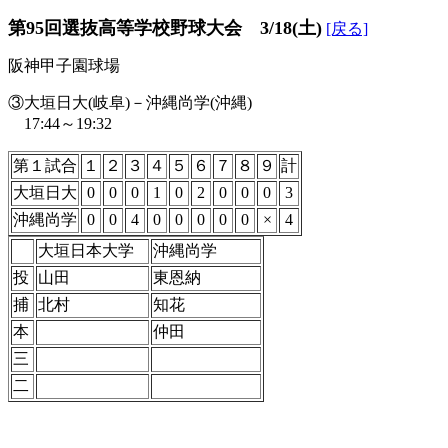
第95回選抜高等学校野球大会 3/18(土)
[戻る]
阪神甲子園球場
③大垣日大(岐阜)－沖縄尚学(沖縄)
17:44～19:32
第１試合
１
２
３
４
５
６
７
８
９
計
大垣日大
0
0
0
1
0
2
0
0
0
3
沖縄尚学
0
0
4
0
0
0
0
0
×
4
大垣日本大学
沖縄尚学
投
山田
東恩納
捕
北村
知花
本
仲田
三
二