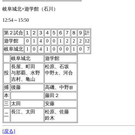
岐阜城北×遊学館（石川）
12:54～15:50
第２試合
１
２
３
４
５
６
７
８
９
計
遊学館
0
1
4
0
0
1
2
2
2
12
岐阜城北
1
0
4
1
0
0
0
1
0
7
岐阜城北
遊学館
長屋、町田
松原、石坂
投
与那覇、水野
中野
、河合
太
吉村、亀山
捕
後藤
高磯、中野
朋
本
藤田２
三
太田
安藤
長江、太田
松原、佐藤
二
鈴木
[戻る]