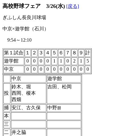
高校野球フェア 3/26(水)
[戻る]
ぎふしん長良川球場
中京×遊学館（石川）
9:54～12:10
第１試合
１
２
３
４
５
６
７
８
９
計
遊学館
0
0
0
0
1
1
0
2
1
5
中京
0
0
0
0
0
0
0
0
0
0
中京
遊学館
鈴木、堀
吉田、松岡
投
西岡、榎本
西畑
捕
安江、古久保
中野
朋
本
三
二
井之脇