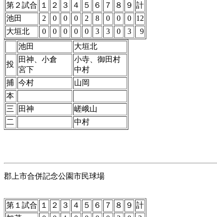
第２試合
１
２
３
４
５
６
７
８
９
計
池田
2
0
0
0
2
8
0
0
0
12
大垣北
0
0
0
0
0
3
3
0
3
9
池田
大垣北
田神、小倉
小寺、御田村
投
宮下
中村
捕
今村
山岡
本
三
田神
嵯峨山
二
中村
郡上市合併記念公園市民球場
第１試合
１
２
３
４
５
６
７
８
９
計