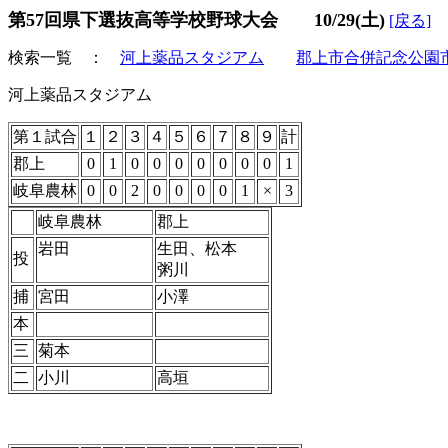
第57回県下選抜高等学校野球大会 10/29(土)
[戻る]
検索一覧 ：
河上薬品スタジアム
郡上市合併記念公園
河上薬品スタジアム
第１試合
１
２
３
４
５
６
７
８
９
計
郡上
0
1
0
0
0
0
0
0
0
1
岐阜農林
0
0
2
0
0
0
0
1
×
3
岐阜農林
郡上
岩田
生田、松本
投
粥川
捕
宮田
小澤
本
三
菊本
二
小川
高垣