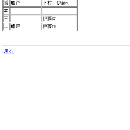
捕
船戸
下村、伊藤
旬
本
三
伊藤
涼
二
船戸
伊藤
翔
[戻る]