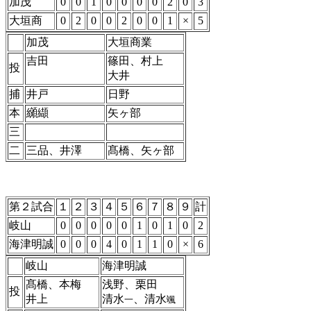
加茂
0
0
1
0
0
0
0
2
0
3
大垣商
0
2
0
0
2
0
0
1
×
5
加茂
大垣商業
吉田
篠田、村上
投
大井
捕
井戸
日野
本
纐纈
矢ヶ部
三
二
三品、井澤
髙橋、矢ヶ部
第２試合
１
２
３
４
５
６
７
８
９
計
岐山
0
0
0
0
0
1
0
1
0
2
海津明誠
0
0
0
4
0
1
1
0
×
6
岐山
海津明誠
髙橋、本梅
浅野、栗田
投
井上
清水
、清水
一
颯