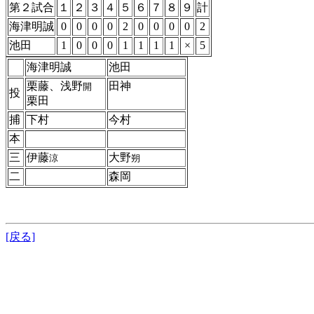
第２試合
１
２
３
４
５
６
７
８
９
計
海津明誠
0
0
0
0
2
0
0
0
0
2
池田
1
0
0
0
1
1
1
1
×
5
海津明誠
池田
栗藤、浅野
田神
開
投
栗田
捕
下村
今村
本
三
伊藤
大野
涼
朔
二
森岡
[戻る]