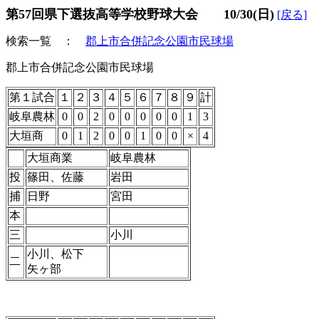
第57回県下選抜高等学校野球大会 10/30(日)
[戻る]
検索一覧 ：
郡上市合併記念公園市民球場
郡上市合併記念公園市民球場
第１試合
１
２
３
４
５
６
７
８
９
計
岐阜農林
0
0
2
0
0
0
0
0
1
3
大垣商
0
1
2
0
0
1
0
0
×
4
大垣商業
岐阜農林
投
篠田、佐藤
岩田
捕
日野
宮田
本
三
小川
小川、松下
二
矢ヶ部