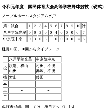
令和元年度 国民体育大会高等学校野球競技（硬式） 9/
ノーブルホームスタジアム水戸
第１試合
１
２
３
４
５
６
７
８
９
10
計
八戸学院光星
0
0
3
0
0
4
0
0
0
0
7
中京院中京
0
3
0
3
1
0
0
0
0
1
8
×
延長10回、10回からタイブレーク
八戸学院光星
中京院中京
渡邉、横山
村田、不後
投
山田
赤塚、不後
捕
太山
藤田
本
－
－
三
－
－
二
－
－
各打者成績に関しては、後日アップします。