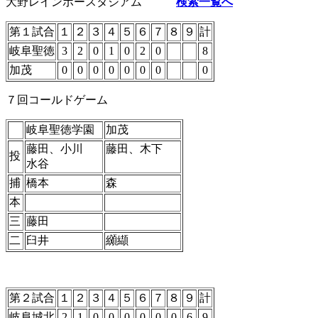
大野レインボースタジアム
検索一覧へ
第１試合
１
２
３
４
５
６
７
８
９
計
岐阜聖徳
3
2
0
1
0
2
0
8
加茂
0
0
0
0
0
0
0
0
７回コールドゲーム
岐阜聖徳学園
加茂
藤田、小川
藤田、木下
投
水谷
捕
橋本
森
本
三
藤田
二
臼井
纐纈
第２試合
１
２
３
４
５
６
７
８
９
計
岐阜城北
2
1
0
0
0
0
0
0
6
9