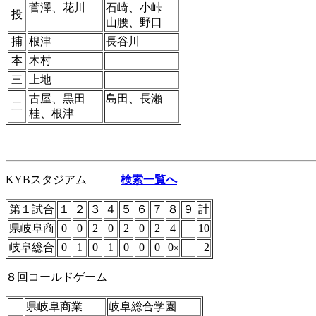
菅澤、花川
石崎、小峠
投
山腰、野口
捕
根津
長谷川
本
木村
三
上地
古屋、黒田
島田、長瀨
二
桂、根津
KYBスタジアム
検索一覧へ
第１試合
１
２
３
４
５
６
７
８
９
計
県岐阜商
0
0
2
0
2
0
2
4
10
岐阜総合
0
1
0
1
0
0
0
0
2
×
８回コールドゲーム
県岐阜商業
岐阜総合学園