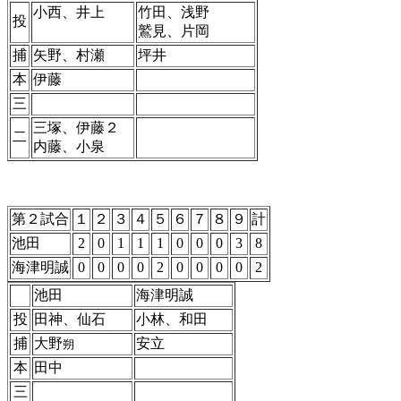
小西、井上
竹田、浅野
投
鷲見、片岡
捕
矢野、村瀬
坪井
本
伊藤
三
三塚、伊藤２
二
内藤、小泉
第２試合
１
２
３
４
５
６
７
８
９
計
池田
2
0
1
1
1
0
0
0
3
8
海津明誠
0
0
0
0
2
0
0
0
0
2
池田
海津明誠
投
田神、仙石
小林、和田
捕
大野
安立
朔
本
田中
三