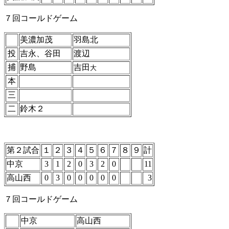
７回コールドゲーム
美濃加茂
羽島北
投
吉永、谷田
渡辺
捕
野島
吉田
大
本
三
二
鈴木２
第２試合
１
２
３
４
５
６
７
８
９
計
中京
3
1
2
0
3
2
0
11
高山西
0
3
0
0
0
0
0
3
７回コールドゲーム
中京
高山西