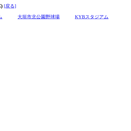
)
[戻る]
ム
大垣市北公園野球場
KYBスタジアム