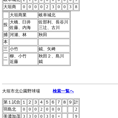
大垣商
0
0
0
0
2
3
0
0
3
8
大垣商業
岐阜城北
大橋、臼井
佐部利、長谷川
投
佐藤、内海
三辻、古川
捕
河瀬、林
秋田
本
三
小竹
鉞、矢﨑
柳、小竹
秋田２、島川
二
近藤
鉞
大垣市北公園野球場
検索一覧へ
第１試合
１
２
３
４
５
６
７
８
９
計
羽島北
0
0
0
2
0
0
0
2
美濃加茂
3
3
0
0
3
0
×
9