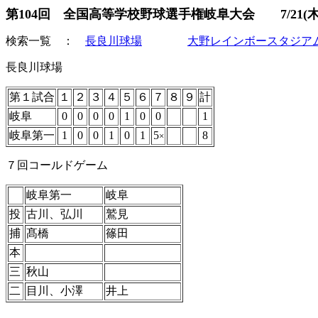
第104回 全国高等学校野球選手権岐阜大会 7/21(木
検索一覧
：
長良川球場
大野レインボースタジア
長良川球場
第１試合
１
２
３
４
５
６
７
８
９
計
岐阜
0
0
0
0
1
0
0
1
岐阜第一
1
0
0
1
0
1
5
8
×
７回コールドゲーム
岐阜第一
岐阜
投
古川、弘川
鷲見
捕
髙橋
篠田
本
三
秋山
二
目川、小澤
井上