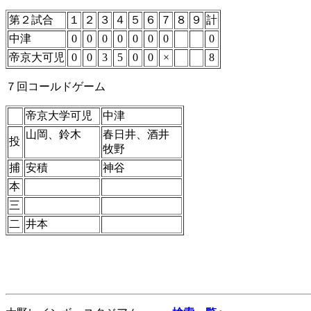
第２試合
１
２
３
４
５
６
７
８
９
計
中津
0
0
0
0
0
0
0
0
帝京大可児
0
0
3
5
0
0
×
8
７回コールドゲーム
帝京大学可児
中津
山岡、鈴木
春日井、酒井
投
牧野
捕
安積
神谷
本
三
二
井本