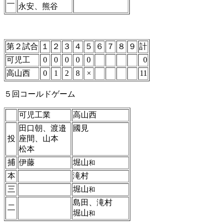
二
永安、熊谷
第２試合
１
２
３
４
５
６
７
８
９
計
可児工
0
0
0
0
0
0
高山西
0
1
2
8
×
11
５回コールドゲーム
可児工業
高山西
田口朝、渡邉
國見
投
座間、山本
松本
捕
伊藤
堀山
和
本
滝村
三
堀山
和
島田、滝村
二
堀山
和