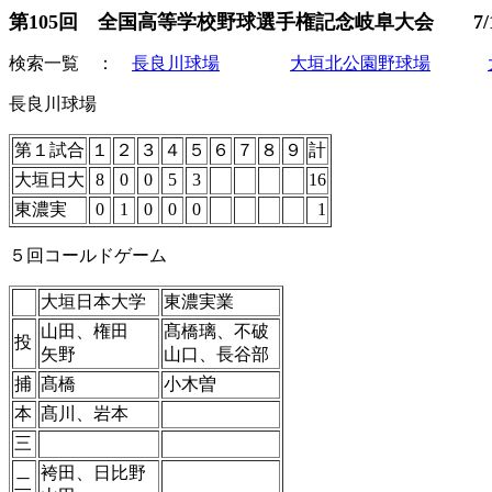
第105回 全国高等学校野球選手権記念岐阜大会 7/17
検索一覧
：
長良川球場
大垣北公園野球場
長良川球場
第１試合
１
２
３
４
５
６
７
８
９
計
大垣日大
8
0
0
5
3
16
東濃実
0
1
0
0
0
1
５回コールドゲーム
大垣日本大学
東濃実業
山田、権田
髙橋璃、不破
投
矢野
山口、長谷部
捕
髙橋
小木曽
本
髙川、岩本
三
袴田、日比野
二