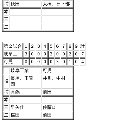
捕
秋田
大橋、日下部
本
三
二
第２試合
１
２
３
４
５
６
７
８
９
計
岐阜工
3
0
0
0
2
0
0
2
0
7
可児
0
0
0
0
0
3
0
1
0
4
岐阜工業
可児
長屋、玉置
井川、中村
投
西
捕
眞鍋
前田
本
三
早矢仕
佐藤
碧
二
楳田
前田