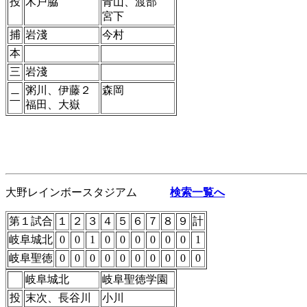
投
木戸脇
青山、渡部
宮下
捕
岩淺
今村
本
三
岩淺
粥川、伊藤２
森岡
二
福田、大嶽
大野レインボースタジアム
検索一覧へ
第１試合
１
２
３
４
５
６
７
８
９
計
岐阜城北
0
0
1
0
0
0
0
0
0
1
岐阜聖徳
0
0
0
0
0
0
0
0
0
0
岐阜城北
岐阜聖徳学園
投
末次、長谷川
小川