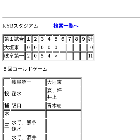
KYBスタジアム
検索一覧へ
第１試合
１
２
３
４
５
６
７
８
９
計
大垣東
0
0
0
0
0
0
岐阜第一
2
0
5
4
×
11
５回コールドゲーム
岐阜第一
大垣東
森、坪
投
鑓水
井上
捕
阪口
青木
琉
本
水野、熊谷
三
鑓水
水野、酒井