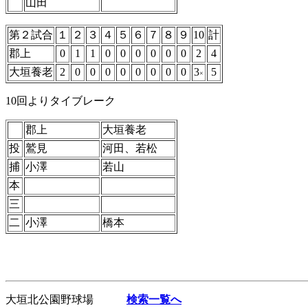
山田
第２試合
１
２
３
４
５
６
７
８
９
10
計
郡上
0
1
1
0
0
0
0
0
0
2
4
大垣養老
2
0
0
0
0
0
0
0
0
3
5
×
10回よりタイブレーク
郡上
大垣養老
投
鷲見
河田、若松
捕
小澤
若山
本
三
二
小澤
橋本
大垣北公園野球場
検索一覧へ