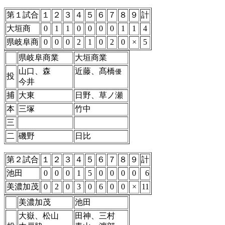
第１試合
１
２
３
４
５
６
７
８
９
計
大垣商
0
1
1
0
0
0
0
1
1
4
県岐阜商
0
0
0
2
1
0
2
0
×
5
県岐阜商業
大垣商業
山口、森
近藤、髙橋
優
投
今井
捕
大東
日野、草ノ瀬
本
三塚
竹中
三
二
磯野
日比
第２試合
１
２
３
４
５
６
７
８
９
計
池田
0
0
0
1
5
0
0
0
0
6
美濃加茂
0
2
0
3
0
6
0
0
×
11
美濃加茂
池田
大嶽、松山
田神、三村