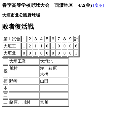
春季高等学校野球大会 西濃地区 4/2(金)
[戻る]
大垣市北公園野球場
敗者復活戦
第１試合
１
２
３
４
５
６
７
８
９
計
大垣工
1
2
1
1
0
1
0
0
0
6
大垣北
0
0
1
0
0
0
0
0
0
1
大垣工業
大垣北
川村
坪、萩原
投
大橋
捕
野崎
山田
本
三
二
藤原、川村
宮川