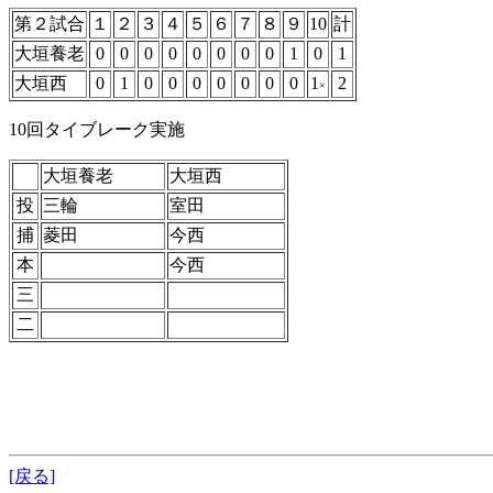
第２試合
１
２
３
４
５
６
７
８
９
10
計
大垣養老
0
0
0
0
0
0
0
0
1
0
1
大垣西
0
1
0
0
0
0
0
0
0
1
2
×
10回タイブレーク実施
大垣養老
大垣西
投
三輪
室田
捕
菱田
今西
本
今西
三
二
[戻る]