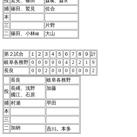
投
鷲見、篠田
森
、森
楓
永
捕
篠田、鷲見
佐合
本
三
片野
二
篠田、小林
大山
峻
第２試合
１
２
３
４
５
６
７
８
９
計
岐阜各務野
0
0
0
0
0
4
2
2
1
9
長良
0
0
2
0
0
0
0
0
0
2
長良
岐阜各務野
長縄、浅野
加藤
投
國江、石原
捕
村瀬
早田
本
三
加納
二
𠮷川、本多