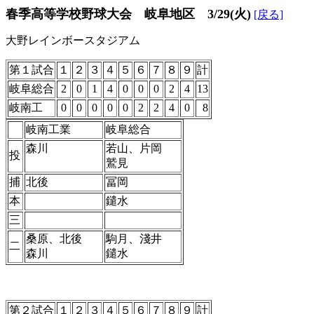
春季高等学校野球大会 岐阜地区 3/29(火)
[戻る]
大野レインボースタジアム
第１試合
１
２
３
４
５
６
７
８
９
計
岐阜総合
2
0
1
4
0
0
0
2
4
13
岐南工
0
0
0
0
0
2
2
4
0
8
岐南工業
岐阜総合
森川
若山、片岡
投
鷲見
捕
北後
冨岡
本
鑓水
三
桑原、北後
駒月、淺井
二
森川
鑓水
第２試合
１
２
３
４
５
６
７
８
９
計