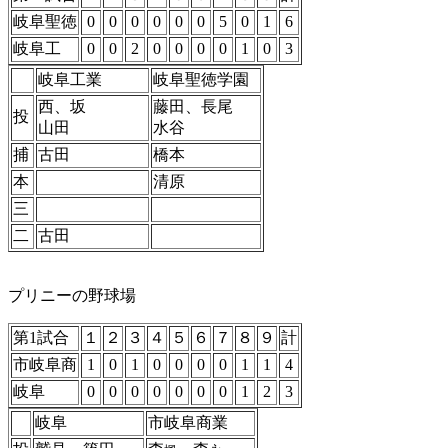
岐阜聖徳
0
0
0
0
0
0
5
0
1
6
岐阜工
0
0
2
0
0
0
0
1
0
3
岐阜工業
岐阜聖徳学園
西、坂
藤田、長尾
投
山田
水谷
捕
古田
橋本
本
清原
三
二
古田
プリニーの野球場
第1試合
１
２
３
４
５
６
７
８
９
計
市岐阜商
1
0
1
0
0
0
0
1
1
4
岐阜
0
0
0
0
0
0
0
1
2
3
岐阜
市岐阜商業