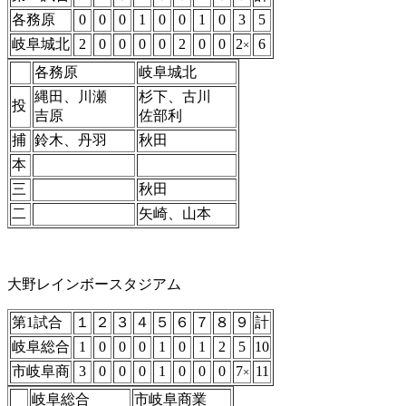
各務原
0
0
0
1
0
0
1
0
3
5
岐阜城北
2
0
0
0
0
2
0
0
2
6
×
各務原
岐阜城北
縄田、川瀬
杉下、古川
投
吉原
佐部利
捕
鈴木、丹羽
秋田
本
三
秋田
二
矢崎、山本
大野レインボースタジアム
第1試合
１
２
３
４
５
６
７
８
９
計
岐阜総合
1
0
0
0
1
0
1
2
5
10
市岐阜商
3
0
0
0
1
0
0
0
7
11
×
岐阜総合
市岐阜商業