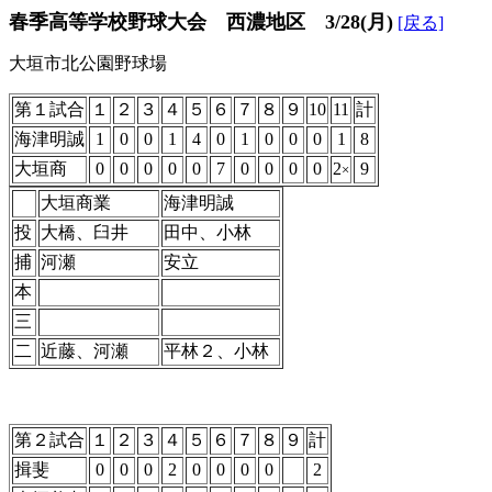
春季高等学校野球大会 西濃地区 3/28(月)
[戻る]
大垣市北公園野球場
第１試合
１
２
３
４
５
６
７
８
９
10
11
計
海津明誠
1
0
0
1
4
0
1
0
0
0
1
8
大垣商
0
0
0
0
0
7
0
0
0
0
2
9
×
大垣商業
海津明誠
投
大橋、臼井
田中、小林
捕
河瀬
安立
本
三
二
近藤、河瀬
平林２、小林
第２試合
１
２
３
４
５
６
７
８
９
計
揖斐
0
0
0
2
0
0
0
0
2