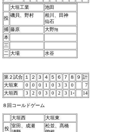
大垣工業
池田
磯貝、野村
相川、田神
投
仙石
捕
藤原
大野
翔
本
三
二
大場
水谷
第２試合
１
２
３
４
５
６
７
８
９
計
大垣東
0
0
0
1
0
3
3
0
7
大垣西
3
2
0
3
0
2
3
1
14
×
８回コールドゲーム
大垣西
大垣東
室田、成瀬
松並、髙橋
投
淺野
曽根