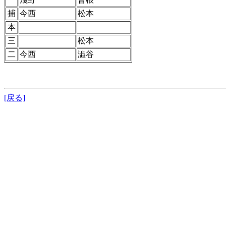
捕
今西
松本
本
三
松本
二
今西
澁谷
[戻る]