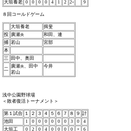
大垣養老
0
0
0
0
4
1
2
2
9
×
８回コールドゲーム
大垣養老
揖斐
投
廣瀬
和田、連
央
捕
若山
宮部
本
三
田中、奥田
廣瀬
、田中
今井
央
二
若山
浅中公園野球場
＜敗者復活トーナメント＞
第１試合
１
２
３
４
５
６
７
８
９
計
池田
1
0
0
0
0
0
0
3
0
4
大垣工
0
2
0
4
0
0
0
0
×
6