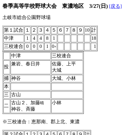
春季高等学校野球大会 東濃地区 3/27(日)
[戻る]
土岐市総合公園野球場
第１試合
１
２
３
４
５
６
７
８
９
10
計
中津
1
4
4
8
1
18
三校連合
0
0
0
1
0
1
×
中津
三校連合
兼岩、春日井
佐藤、上平
投
大城
捕
神谷
大城、小林
本
三
古山
古山２、加藤
小林
晴
二
神谷、斉藤
※三校連合：恵那南、郡上北、東濃
第２試合
１
２
３
４
５
６
７
８
９
計