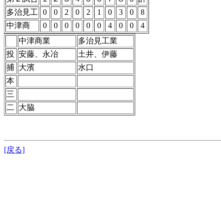
多治見工
0
0
2
0
2
1
0
3
0
8
中津商
0
0
0
0
0
0
4
0
0
4
中津商業
多治見工業
投
安藤、永冶
土井、伊藤
捕
大濱
水口
本
三
二
大脇
[戻る]