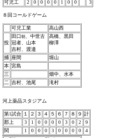
可児工
2
0
0
0
0
1
0
0
3
８回コールドゲーム
可児工業
高山西
田口
、中世古
高橋、黒田
朝
投
冠者、山本
柳澤
吉村、渡邉
捕
座間
堀山
本
宮島
三
畑中、水本
二
吉村、池尾
滝村
河上薬品スタジアム
第1試合
１
２
３
４
５
６
７
８
９
計
郡上
3
1
0
0
0
0
3
0
2
9
関
1
0
0
0
3
0
0
0
0
4