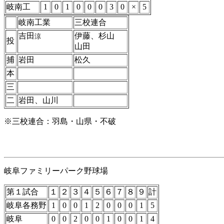
岐南工
1
0
1
0
0
0
3
0
×
5
岐南工業
三校連合
吉田
伊藤、杉山
涼
投
山田
捕
岩田
松久
本
三
二
岩田、山川
※三校連合：羽島・山県・不破
岐阜ファミリーパーク野球場
第１試合
１
２
３
４
５
６
７
８
９
計
岐阜各務野
1
0
0
1
2
0
0
0
1
5
岐阜
0
0
2
0
0
1
0
0
1
4