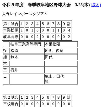
令和５年度 春季岐阜地区野球大会 3/28(木)
[戻る]
大野レインボースタジアム
第１試合
１
２
３
４
５
６
７
８
９
計
本巣松陽
1
0
1
0
0
0
1
1
0
4
岐阜高専
0
0
0
2
0
0
0
0
0
2
岐阜工業高等専門
本巣松陽
投
松原
所
、後藤
快
捕
鈴木
田代
本
三
石井
亀山、田代
二
坂
第２試合
１
２
３
４
５
６
７
８
９
計
三校連合
0
0
0
0
0
0
0
0
0
0