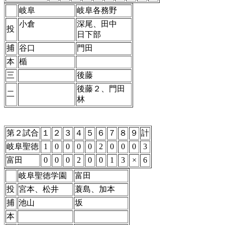
岐阜
岐阜各務野
小倉
深尾、田中
投
日下部
捕
谷口
門田
本
楯
三
後藤
後藤２、門田
二
林
第２試合
１
２
３
４
５
６
７
８
９
計
岐阜聖徳
1
0
0
0
0
2
0
0
0
3
富田
0
0
0
2
0
0
1
3
×
6
岐阜聖徳学園
富田
投
宮本、松井
蓑島、加本
捕
池山
坂
本