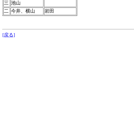
三
池山
二
今井、横山
岩田
[戻る]