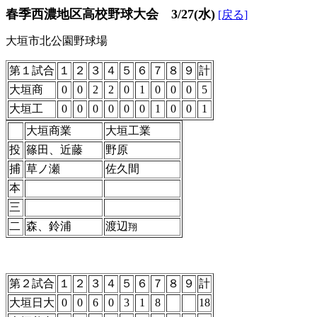
春季西濃地区高校野球大会 3/27(水)
[戻る]
大垣市北公園野球場
第１試合
１
２
３
４
５
６
７
８
９
計
大垣商
0
0
2
2
0
1
0
0
0
5
大垣工
0
0
0
0
0
0
1
0
0
1
大垣商業
大垣工業
投
篠田、近藤
野原
捕
草ノ瀬
佐久間
本
三
二
森、鈴浦
渡辺
翔
第２試合
１
２
３
４
５
６
７
８
９
計
大垣日大
0
0
6
0
3
1
8
18