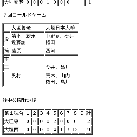
大垣養老
0
0
0
1
0
0
0
1
７回コールドゲーム
大垣養老
大垣日本大学
清本、萩永
中野
、松井
朔
投
近藤
権田
龍
捕
藤原
西河
本
三
今井、髙川
奥村
荒木、山内
二
権田、髙川
浅中公園野球場
第１試合
１
２
３
４
５
６
７
８
９
計
大垣東
0
0
0
0
2
0
0
0
2
大垣西
0
0
0
0
4
1
3
1×
9