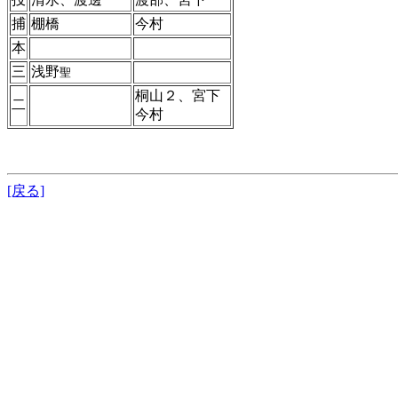
捕
棚橋
今村
本
三
浅野
聖
桐山２、宮下
二
今村
[戻る]