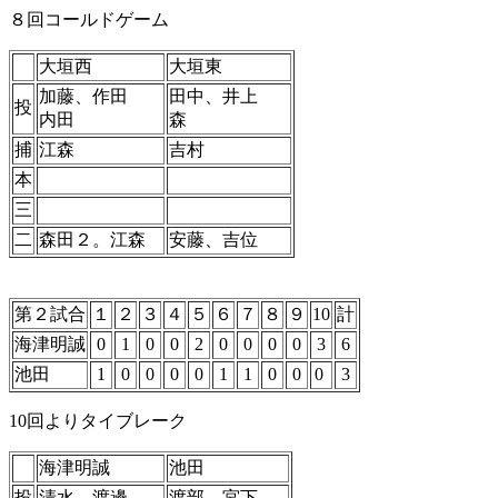
８回コールドゲーム
大垣西
大垣東
加藤、作田
田中、井上
投
内田
森
捕
江森
吉村
本
三
二
森田２。江森
安藤、吉位
第２試合
１
２
３
４
５
６
７
８
９
10
計
海津明誠
0
1
0
0
2
0
0
0
0
3
6
池田
1
0
0
0
0
1
1
0
0
0
3
10回よりタイブレーク
海津明誠
池田
投
清水、渡邊
渡部、宮下