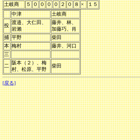
土岐商
５
０
０
０
０
２
０
８
×
１５
中津
土岐商
渡邉、大仁田、
藤井、林、
投
岩瀨
加藤巧、肖
捕
平野
柴田
本
梅村
藤井、河口
三
阪本（２）、梅
二
柴田
村、松原、平野
[戻る]