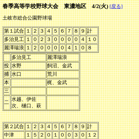
春季高等学校野球大会 東濃地区 4/2(火)
[戻る]
土岐市総合公園野球場
第１試合
１
２
３
４
５
６
７
８
９
計
多治見工
１
０
２
３
０
０
０
０
４
１０
麗澤瑞浪
１
２
０
０
０
０
４
１
０
８
多治見工
麗澤瑞浪
投
水野
飼沼、金武
捕
水口
荒川
本
梶、金武
三
水越、伊佐
二
次、樋口、萩
第２試合
１
２
３
４
５
６
７
８
９
計
中津
１
５
２
０
１
０
０
３
０
１２