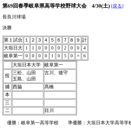
第69回春季岐阜県高等学校野球大会 4/30(土)
[戻る]
長良川球場
決勝
第１試合
１
２
３
４
５
６
７
８
９
計
大垣日大
1
1
0
0
0
0
2
0
0
4
岐阜第一
0
0
0
0
1
0
5
0
×
6
大垣日本大学
岐阜第一
三松、山田
古川、後守
投
五島、山田
捕
西脇
髙橋
本
三
二
目川
優勝：岐阜第一高等学校 準優勝：大垣日本大学高等学