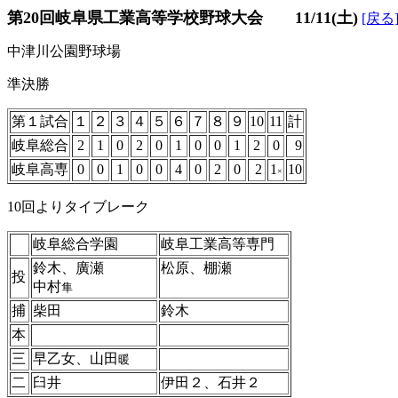
第20回岐阜県工業高等学校野球大会 11/11(土)
[戻る
中津川公園野球場
準決勝
第１試合
１
２
３
４
５
６
７
８
９
10
11
計
岐阜総合
2
1
0
2
0
1
0
0
1
2
0
9
岐阜高専
0
0
1
0
0
4
0
2
0
2
1
10
×
10回よりタイブレーク
岐阜総合学園
岐阜工業高等専門
鈴木、廣瀬
松原、棚瀬
投
中村
隼
捕
柴田
鈴木
本
三
早乙女、山田
暖
二
臼井
伊田２、石井２