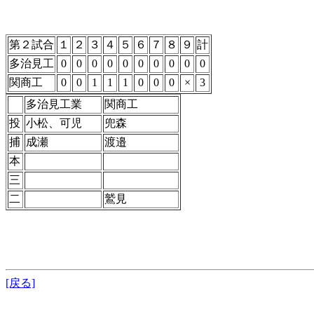
第２試合
１
２
３
４
５
６
７
８
９
計
多治見工
0
0
0
0
0
0
0
0
0
0
関商工
0
0
1
1
1
0
0
0
×
3
多治見工業
関商工
投
小松、可児
兜森
捕
成瀬
渡邉
本
三
二
鷲見
[戻る]