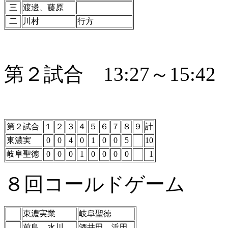
三
渡邊、藤原
二
川村
行方
第２試合 13:27～15:42
第２試合
１
２
３
４
５
６
７
８
９
計
東濃実
0
0
4
0
1
0
0
5
10
岐阜聖徳
0
0
0
1
0
0
0
0
1
８回コールドゲーム
東濃実業
岐阜聖徳
前島、水川
酒井田、浜田