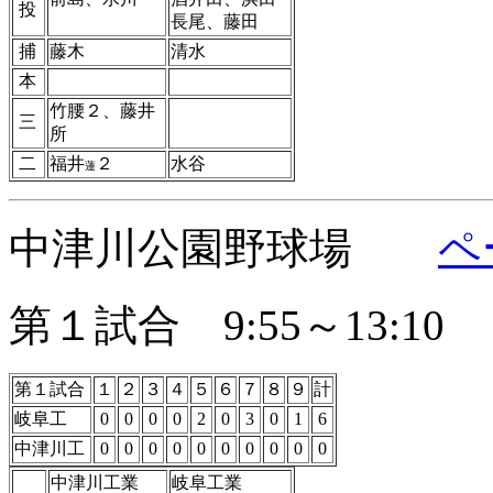
投
長尾、藤田
捕
藤木
清水
本
竹腰２、藤井
三
所
二
福井
２
水谷
蓮
中津川公園野球場
ペ
第１試合 9:55～13:10
第１試合
１
２
３
４
５
６
７
８
９
計
岐阜工
0
0
0
0
2
0
3
0
1
6
中津川工
0
0
0
0
0
0
0
0
0
0
中津川工業
岐阜工業