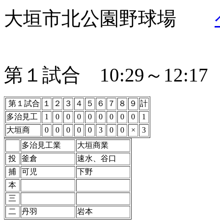
大垣市北公園野球場
第１試合 10:29～12:17
第１試合
１
２
３
４
５
６
７
８
９
計
多治見工
1
0
0
0
0
0
0
0
0
1
大垣商
0
0
0
0
0
3
0
0
×
3
多治見工業
大垣商業
投
釜倉
速水、谷口
捕
可児
下野
本
三
二
丹羽
岩本