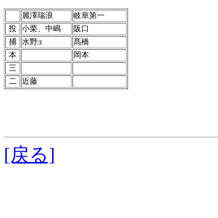
麗澤瑞浪
岐阜第一
投
小栗、中嶋
阪口
捕
水野
髙橋
渓
本
岡本
三
二
近藤
[戻る]