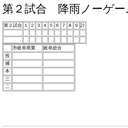
第２試合 降雨ノーゲーム
第２試合
１
２
３
４
５
６
７
８
９
計
市岐阜商業
岐阜総合
投
捕
本
三
二