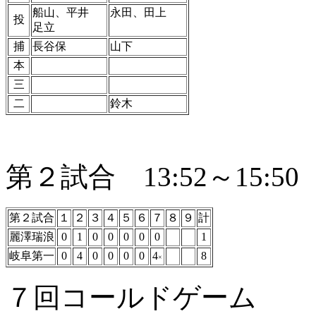
船山、平井
永田、田上
投
足立
捕
長谷保
山下
本
三
二
鈴木
第２試合 13:52～15:50
第２試合
１
２
３
４
５
６
７
８
９
計
麗澤瑞浪
0
1
0
0
0
0
0
1
岐阜第一
0
4
0
0
0
0
4
8
×
７回コールドゲーム