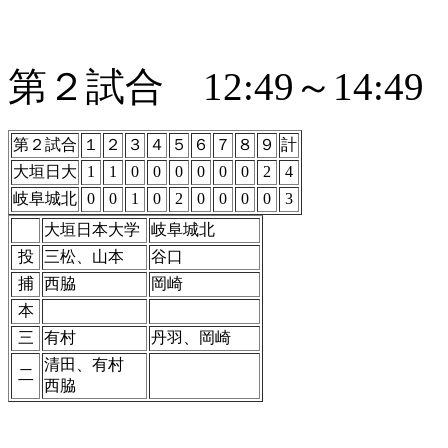
第２試合 12:49～14:49
第２試合
１
２
３
４
５
６
７
８
９
計
大垣日大
1
1
0
0
0
0
0
0
2
4
岐阜城北
0
0
1
0
2
0
0
0
0
3
大垣日本大学
岐阜城北
投
三松、山本
谷口
捕
西脇
岡崎
本
三
有村
丹羽、岡崎
清田、有村
二
西脇