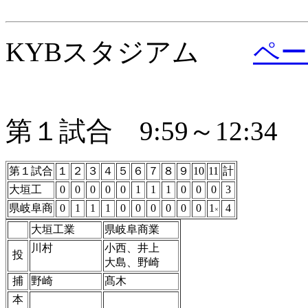
KYBスタジアム
ペー
第１試合 9:59～12:34
第１試合
１
２
３
４
５
６
７
８
９
10
11
計
大垣工
0
0
0
0
0
1
1
1
0
0
0
3
県岐阜商
0
1
1
1
0
0
0
0
0
0
1
4
×
大垣工業
県岐阜商業
川村
小西、井上
投
大島、野崎
捕
野崎
髙木
本