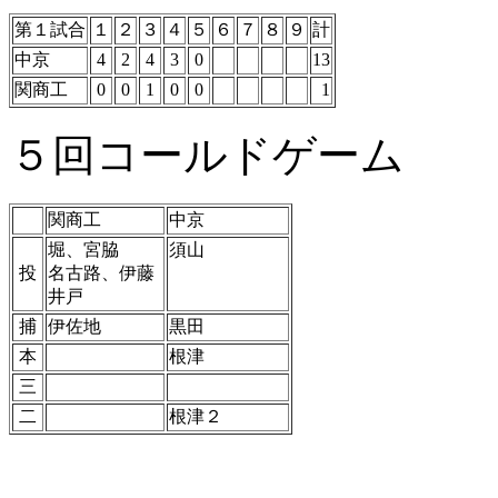
第１試合
１
２
３
４
５
６
７
８
９
計
中京
4
2
4
3
0
13
関商工
0
0
1
0
0
1
５回コールドゲーム
関商工
中京
堀、宮脇
須山
投
名古路、伊藤
井戸
捕
伊佐地
黒田
本
根津
三
二
根津２